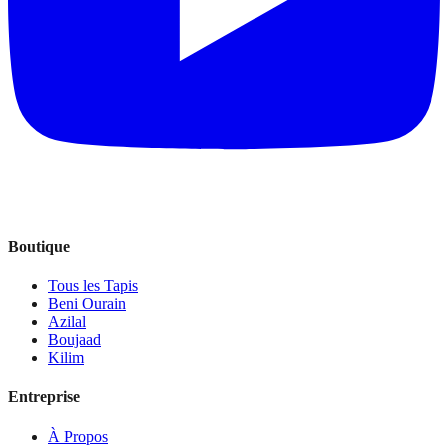
Boutique
Tous les Tapis
Beni Ourain
Azilal
Boujaad
Kilim
Entreprise
À Propos