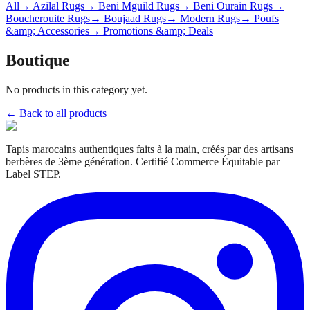
All
→ Azilal Rugs
→ Beni Mguild Rugs
→ Beni Ourain Rugs
→
Boucherouite Rugs
→ Boujaad Rugs
→ Modern Rugs
→ Poufs
&amp; Accessories
→ Promotions &amp; Deals
Boutique
No products in this category yet.
← Back to all products
Tapis marocains authentiques faits à la main, créés par des artisans
berbères de 3ème génération. Certifié Commerce Équitable par
Label STEP.