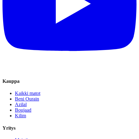
Kauppa
Kaikki matot
Beni Ourain
Azilal
Boujaad
Kilim
Yritys