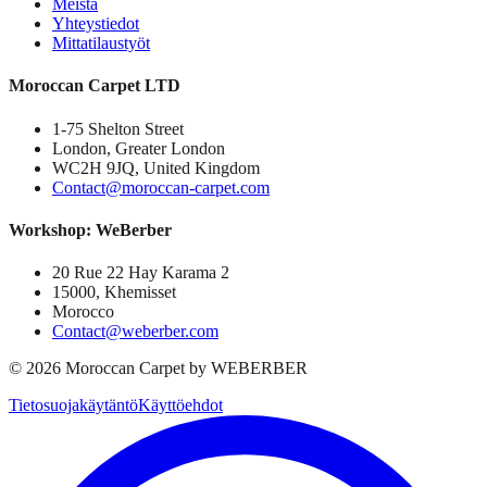
Meistä
Yhteystiedot
Mittatilaustyöt
Moroccan Carpet LTD
1-75 Shelton Street
London, Greater London
WC2H 9JQ, United Kingdom
Contact@moroccan-carpet.com
Workshop: WeBerber
20 Rue 22 Hay Karama 2
15000, Khemisset
Morocco
Contact@weberber.com
©
2026
Moroccan Carpet by WEBERBER
Tietosuojakäytäntö
Käyttöehdot