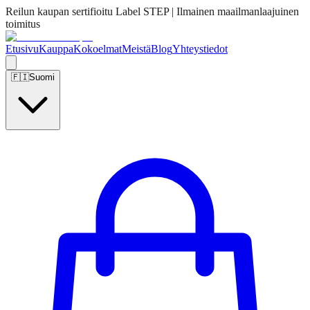
Reilun kaupan sertifioitu Label STEP | Ilmainen maailmanlaajuinen
toimitus
Etusivu
Kauppa
Kokoelmat
Meistä
Blog
Yhteystiedot
🇫🇮
Suomi