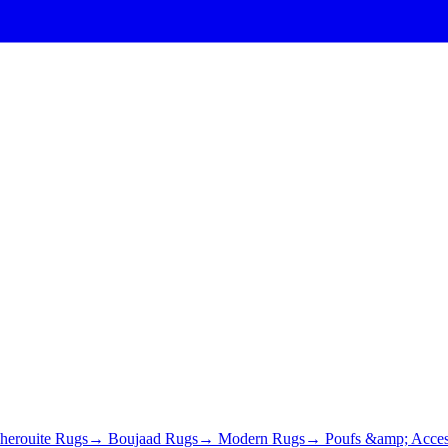
erouite Rugs
→ Boujaad Rugs
→ Modern Rugs
→ Poufs &amp; Acces