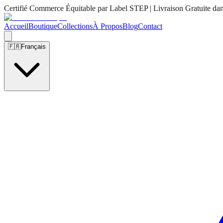
Certifié Commerce Équitable par Label STEP | Livraison Gratuite da
Accueil
Boutique
Collections
À Propos
Blog
Contact
🇫🇷
Français