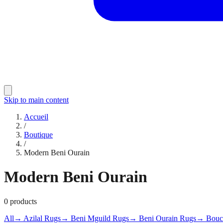
Skip to main content
Accueil
/
Boutique
/
Modern Beni Ourain
Modern Beni Ourain
0
products
All
→ Azilal Rugs
→ Beni Mguild Rugs
→ Beni Ourain Rugs
→ Bouch