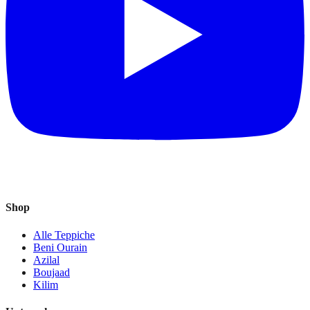
Shop
Alle Teppiche
Beni Ourain
Azilal
Boujaad
Kilim