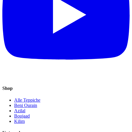
Shop
Alle Teppiche
Beni Ourain
Azilal
Boujaad
Kilim