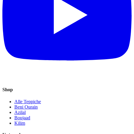
Shop
Alle Teppiche
Beni Ourain
Azilal
Boujaad
Kilim