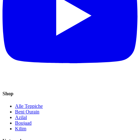
Shop
Alle Teppiche
Beni Ourain
Azilal
Boujaad
Kilim