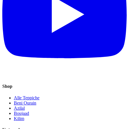
Shop
Alle Teppiche
Beni Ourain
Azilal
Boujaad
Kilim