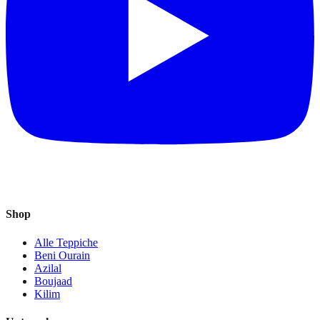
Shop
Alle Teppiche
Beni Ourain
Azilal
Boujaad
Kilim