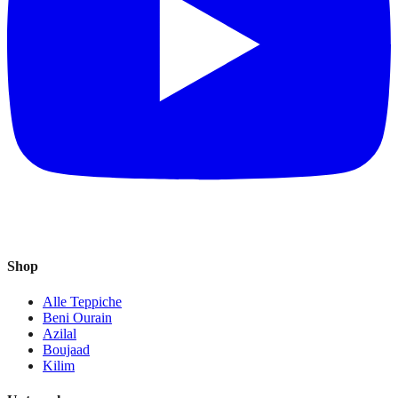
Shop
Alle Teppiche
Beni Ourain
Azilal
Boujaad
Kilim