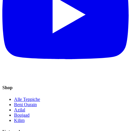
Shop
Alle Teppiche
Beni Ourain
Azilal
Boujaad
Kilim