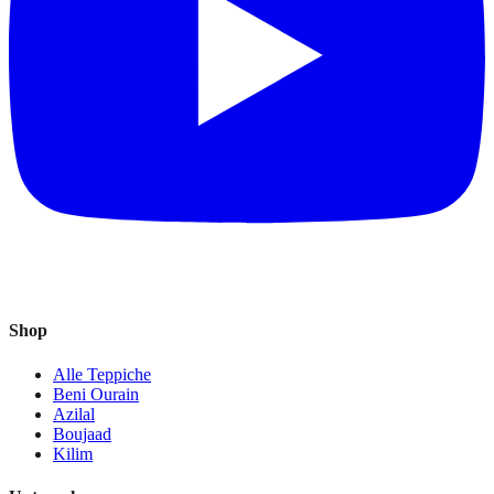
Shop
Alle Teppiche
Beni Ourain
Azilal
Boujaad
Kilim