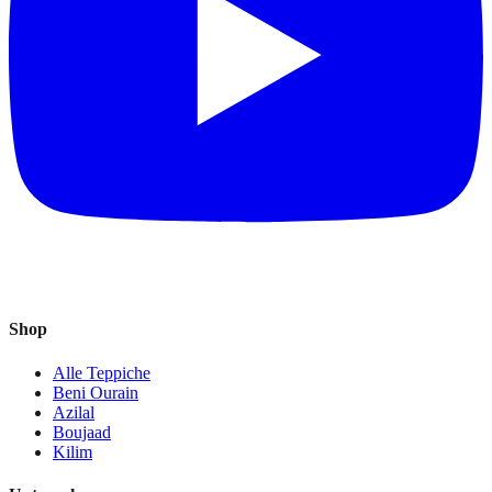
Shop
Alle Teppiche
Beni Ourain
Azilal
Boujaad
Kilim