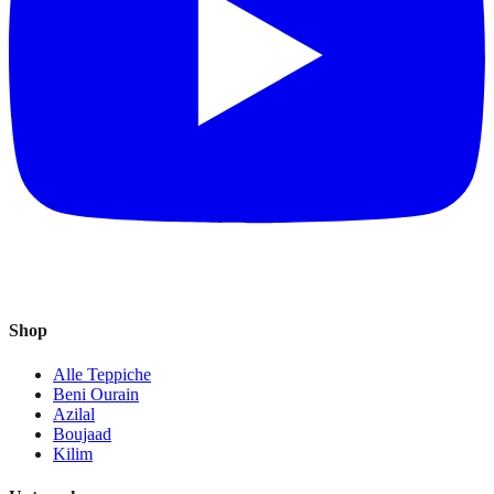
Shop
Alle Teppiche
Beni Ourain
Azilal
Boujaad
Kilim