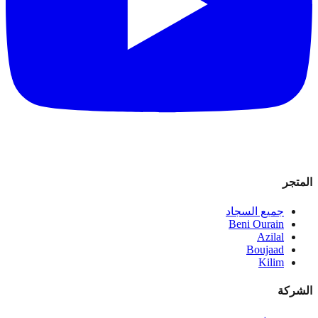
المتجر
جميع السجاد
Beni Ourain
Azilal
Boujaad
Kilim
الشركة